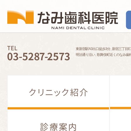
東新宿駅A3出口徒歩3分
、
新宿三丁目E
明治通り沿い
、
歌舞伎町近くのなみ歯