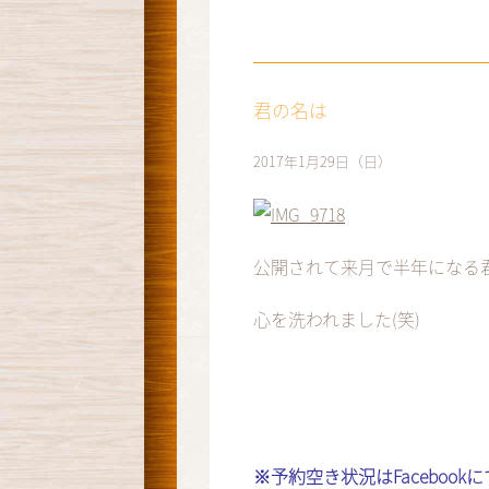
君の名は
2017年1月29日（日）
公開されて来月で半年になる君
心を洗われました(笑)
※予約空き状況はFaceboo