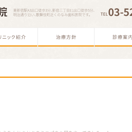
東新宿駅A3出口徒歩3分
、
新宿三丁目E1出口徒歩5分
、
明治通り沿い
、
歌舞伎町近くのなみ歯科医院です。