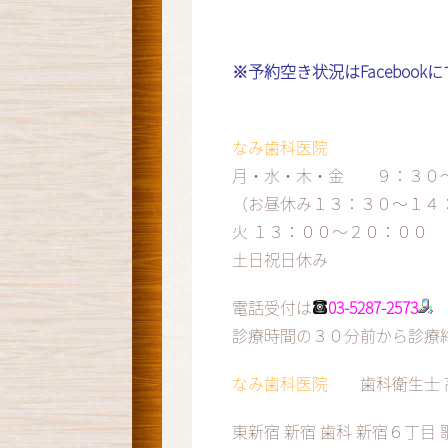
※予約空き状況はFaceboo
なみ歯科医院
月・水・木・金 ９：３０
（お昼休み１３：３０～１４
火 １３：００～２０：００
土日祝日休み
電話受付は
03-5287-2573
診療時間の３０分前から診療
なみ歯科医院
歯科衛生士 
東新宿 新宿 歯科 新宿６丁目