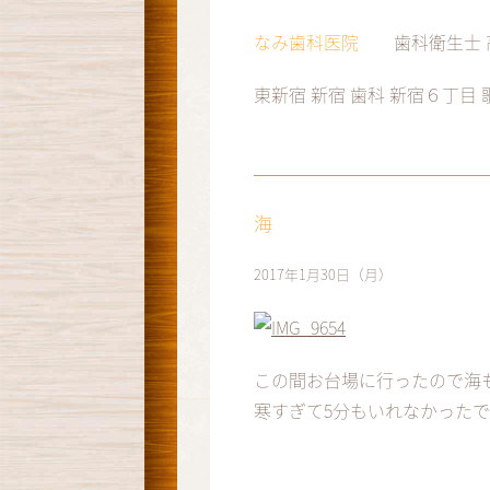
なみ歯科医院
歯科衛生士 
東新宿 新宿 歯科 新宿６丁目
海
2017年1月30日（月）
この間お台場に行ったので海
寒すぎて5分もいれなかったです