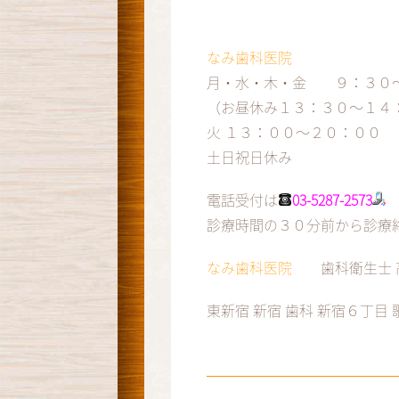
なみ歯科医院
月・水・木・金 ９：３０
（お昼休み１３：３０～１４
火 １３：００～２０：００
土日祝日休み
電話受付は
03-5287-2573
診療時間の３０分前から診療
なみ歯科医院
歯科衛生士 
東新宿 新宿 歯科 新宿６丁目