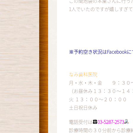
この間池袋の本屋さんに行っ
1人でいたのですが嬉しすぎて
※予約空き状況はFaceboo
なみ歯科医院
月・水・木・金 ９：３０
（お昼休み１３：３０～１４
火 １３：００～２０：００
土日祝日休み
電話受付は
03-5287-2573
診療時間の３０分前から診療