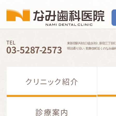
東新宿駅A3出口徒歩3分
、
新宿三丁目E
明治通り沿い
、
歌舞伎町近くのなみ歯