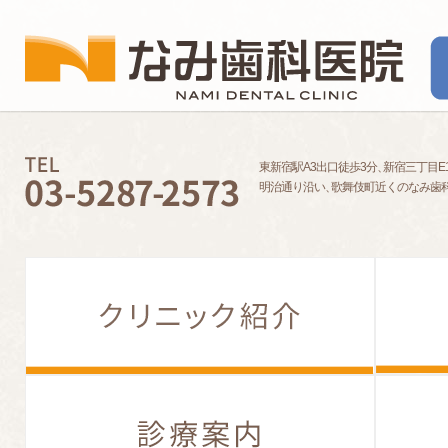
東新宿駅A3出口徒歩3分
、
新宿三丁目E
明治通り沿い
、
歌舞伎町近くのなみ歯