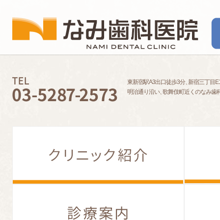
東新宿駅A3出口徒歩3分
、
新宿三丁目E
明治通り沿い
、
歌舞伎町近くのなみ歯