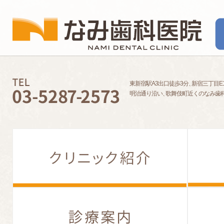
東新宿駅A3出口徒歩3分
、
新宿三丁目E
明治通り沿い
、
歌舞伎町近くのなみ歯