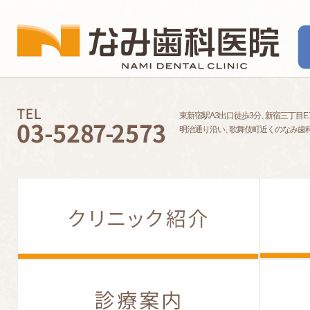
東新宿駅A3出口徒歩3分
、
新宿三丁目E
明治通り沿い
、
歌舞伎町近くのなみ歯