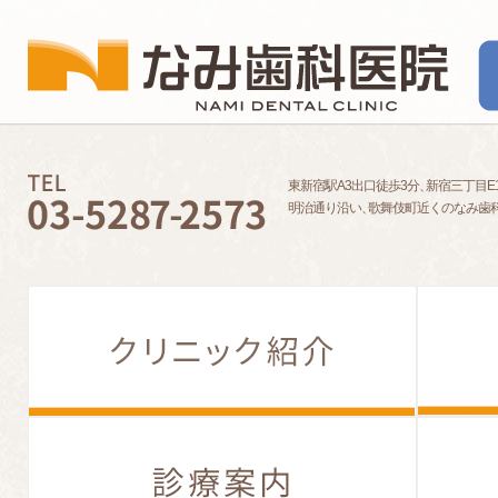
東新宿駅A3出口徒歩3分
、
新宿三丁目E
明治通り沿い
、
歌舞伎町近くのなみ歯