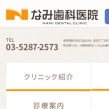
東新宿駅A3出口徒歩3分
、
新宿三丁目E
明治通り沿い
、
歌舞伎町近くのなみ歯