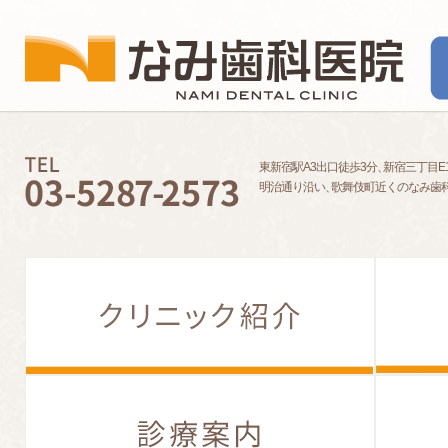
東新宿駅A3出口徒歩3分
、
新宿三丁目E
明治通り沿い
、
歌舞伎町近くのなみ歯