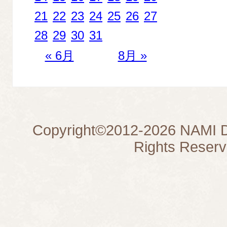
21
22
23
24
25
26
27
28
29
30
31
« 6月
8月 »
Copyright©
2012-2026
NAMI D
Rights Reserv