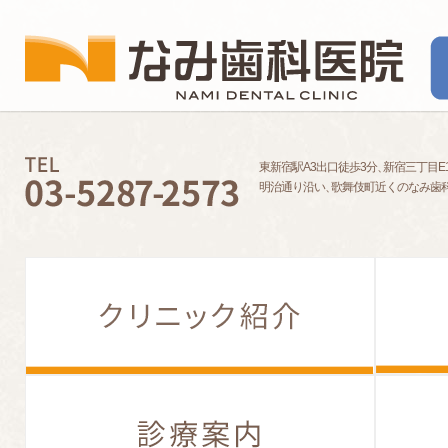
東新宿駅A3出口徒歩3分
、
新宿三丁目E
明治通り沿い
、
歌舞伎町近くのなみ歯