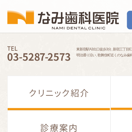
東新宿駅A3出口徒歩3分
、
新宿三丁目E
明治通り沿い
、
歌舞伎町近くのなみ歯