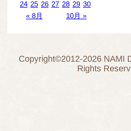
24
25
26
27
28
29
30
« 8月
10月 »
Copyright©
2012-2026
NAMI D
Rights Reserv