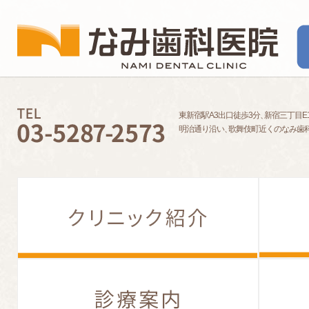
東新宿駅A3出口徒歩3分
、
新宿三丁目E
明治通り沿い
、
歌舞伎町近くのなみ歯