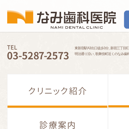
東新宿駅A3出口徒歩3分
、
新宿三丁目E
明治通り沿い
、
歌舞伎町近くのなみ歯