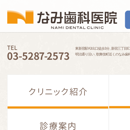
東新宿駅A3出口徒歩3分
、
新宿三丁目E
明治通り沿い
、
歌舞伎町近くのなみ歯